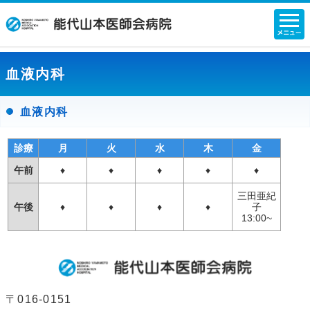
血液内科
血液内科
診療
月
火
水
木
金
午前
♦
♦
♦
♦
♦
三田亜紀
午後
♦
♦
♦
♦
子
13:00~
〒016-0151