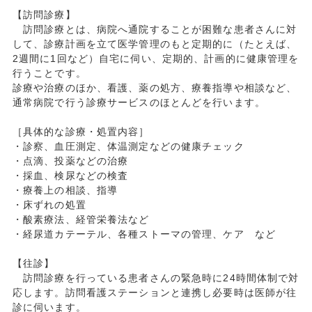
【訪問診療】
訪問診療とは、病院へ通院することが困難な患者さんに対
して、診療計画を立て医学管理のもと定期的に（たとえば、
2週間に1回など）自宅に伺い、定期的、計画的に健康管理を
行うことです。
診療や治療のほか、看護、薬の処方、療養指導や相談など、
通常病院で行う診療サービスのほとんどを行います。
［具体的な診療・処置内容］
・診察、血圧測定、体温測定などの健康チェック
・点滴、投薬などの治療
・採血、検尿などの検査
・療養上の相談、指導
・床ずれの処置
・酸素療法、経管栄養法など
・経尿道カテーテル、各種ストーマの管理、ケア など
【往診】
訪問診療を行っている患者さんの緊急時に24時間体制で対
応します。訪問看護ステーションと連携し必要時は医師が往
診に伺います。