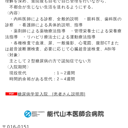
理解を深め、退院後も自宅で自己管理を行いながら、
不都合が生じない生活を送れるようにする。
〈内容〉
・内科医師による診察、全般的説明 ・眼科医、歯科医の
診察 ・看護師による具体的説明、指導
・薬剤師による薬物療法指導 ・管理栄養士による栄養療
法指導 ・リハビリ療法士による運動療法指導
・各種検査で血液、尿、一般撮影、心電図、腹部CTまた
は超音波断層検査、必要に応じて心臓超音波検査、ABI等
〈対象〉
主として２型糖尿病の方で認知症でない方
〈入院期間〉
現役世代 ：1～2週間
時間的余裕がある世代：2～4週間
糖尿病学習入院 [患者さん説明用]
〒016-0151